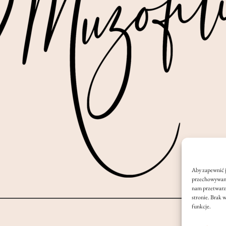
Aby zapewnić j
przechowywania
nam przetwarza
stronie. Brak 
funkcje.