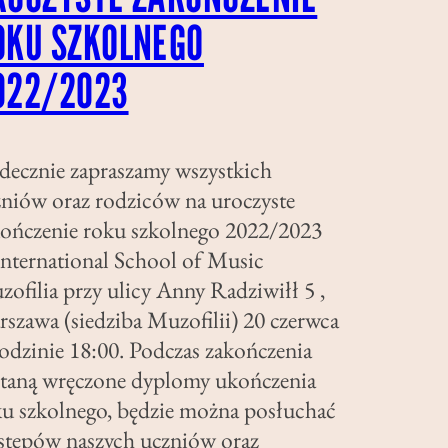
OKU SZKOLNEGO
022/2023
decznie zapraszamy wszystkich
niów oraz rodziców na uroczyste
kończenie roku szkolnego 2022/2023
nternational School of Music
ofilia przy ulicy Anny Radziwiłł 5 ,
szawa (siedziba Muzofilii) 20 czerwca
odzinie 18:00. Podczas zakończenia
staną wręczone dyplomy ukończenia
ku szkolnego, będzie można posłuchać
stępów naszych uczniów oraz