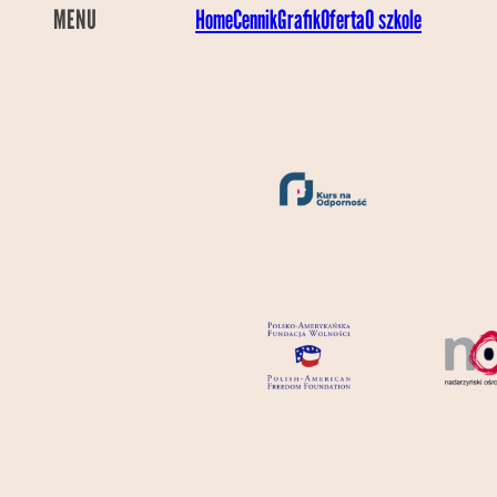
MENU
Home
Cennik
Grafik
Oferta
O szkole