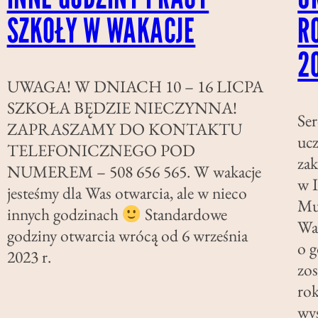
SZKOŁY W WAKACJE
R
2
UWAGA! W DNIACH 10 – 16 LICPA
SZKOŁA BĘDZIE NIECZYNNA!
Ser
ZAPRASZAMY DO KONTAKTU
ucz
TELEFONICZNEGO POD
za
NUMEREM – 508 656 565. W wakacje
w I
jesteśmy dla Was otwarcia, ale w nieco
Muz
innych godzinach
Standardowe
War
godziny otwarcia wrócą od 6 września
o g
2023 r.
zo
ro
wy