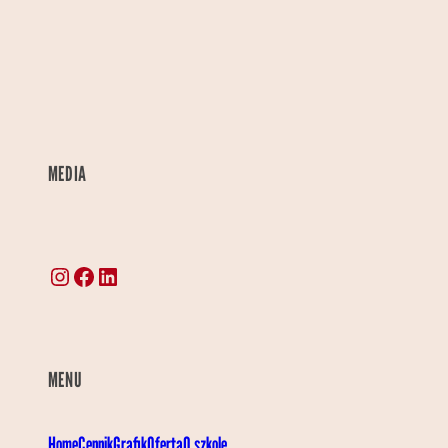
MEDIA
Instagram
Facebook
LinkedIn
MENU
Home
Cennik
Grafik
Oferta
O szkole