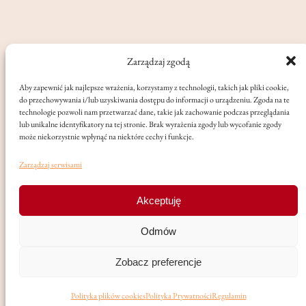
Zarządzaj zgodą
Aby zapewnić jak najlepsze wrażenia, korzystamy z technologii, takich jak pliki cookie,
do przechowywania i/lub uzyskiwania dostępu do informacji o urządzeniu. Zgoda na te
technologie pozwoli nam przetwarzać dane, takie jak zachowanie podczas przeglądania
lub unikalne identyfikatory na tej stronie. Brak wyrażenia zgody lub wycofanie zgody
może niekorzystnie wpłynąć na niektóre cechy i funkcje.
Zarządzaj serwisami
Akceptuję
©
International School of Music Muzofilia by Pati Cze –
Odmów
All rights reserved
, 2024
Zobacz preferencje
Polityka plików cookies
Polityka Prywatności
Regulamin