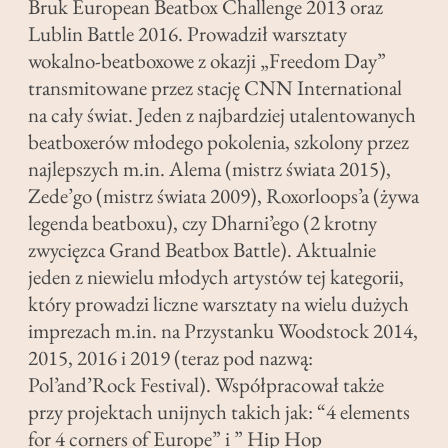
Bruk European Beatbox Challenge 2013 oraz
Lublin Battle 2016. Prowadził warsztaty
wokalno-beatboxowe z okazji „Freedom Day”
transmitowane przez stację CNN International
na cały świat. Jeden z najbardziej utalentowanych
beatboxerów młodego pokolenia, szkolony przez
najlepszych m.in. Alema (mistrz świata 2015),
Zede’go (mistrz świata 2009), Roxorloops’a (żywa
legenda beatboxu), czy Dharni’ego (2 krotny
zwycięzca Grand Beatbox Battle). Aktualnie
jeden z niewielu młodych artystów tej kategorii,
który prowadzi liczne warsztaty na wielu dużych
imprezach m.in. na Przystanku Woodstock 2014,
2015, 2016 i 2019 (teraz pod nazwą:
Pol’and’Rock Festival). Współpracował także
przy projektach unijnych takich jak: “4 elements
for 4 corners of Europe” i ” Hip Hop