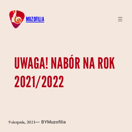
Przejdź
do
MUZOFILIA
treści
UWAGA! NABÓR NA ROK
2021/2022
9 sierpnia, 2021
— BY
Muzofilia