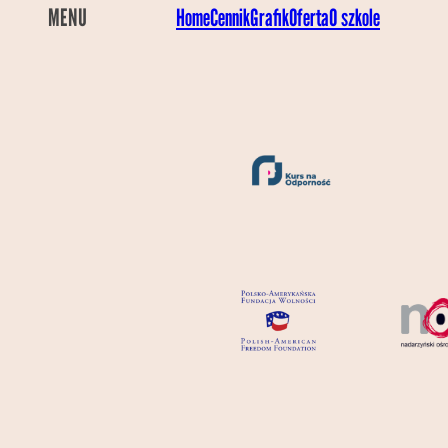
MENU
Home
Cennik
Grafik
Oferta
O szkole