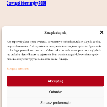
Obowiązek informacyjny RODO
Zarządzaj zgodą
Aby zapewnić jak najlepsze wrażenia, korzystamy z technologii, takich jak pliki cookie,
do przechowywania i/lub uzyskiwania dostępu do informacji o urządzeniu. Zgoda na te
technologie pozwoli nam przetwarzać dane, takie jak zachowanie podczas przeglądania
lub unikalne identyfikatory na tej stronie. Brak wyrażenia zgody lub wycofanie zgody
może niekorzystnie wpłynąć na niektóre cechy i funkcje.
Zarządzaj serwisami
Akceptuję
©
International School of Music Muzofilia by Pati Cze –
Odmów
All rights reserved
, 2024
Zobacz preferencje