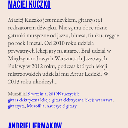
MACIEJ KUCZKO
Maciej Kuczko jest muzykiem, gitarzystą i
realizatorem dźwięku. Nie są mu obce różne
gatunki muzyczne od jazzu, bluesa, funku, reggae
po rock i metal. Od 2010 roku udziela
prywatnych lekcji gry na gitarze. Brał udział w
Międzynarodowych Warsztatach Jazzowych
Puławy w 2012 roku, podczas których lekcji
mistrzowskich udzielał mu Artur Lesicki. W
2013 roku ukończył…
Muzofilia
19 września, 2019
Nauczyciele
gitara elektryczna lekcje
, 
gitara elektryczna lekcje warszawa
, 
gitarzysta
, 
Muzofilia
, 
nauczyciel gitary
ANDRIEJ JERMAKOW