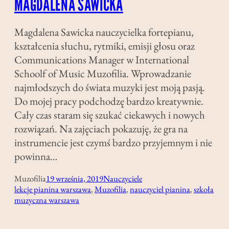
MAGDALENA SAWICKA
Magdalena Sawicka nauczycielka fortepianu,
kształcenia słuchu, rytmiki, emisji głosu oraz
Communications Manager w International
Schoolf of Music Muzofilia. Wprowadzanie
najmłodszych do świata muzyki jest moją pasją.
Do mojej pracy podchodzę bardzo kreatywnie.
Cały czas staram się szukać ciekawych i nowych
rozwiązań. Na zajęciach pokazuję, że gra na
instrumencie jest czymś bardzo przyjemnym i nie
powinna…
Muzofilia
19 września, 2019
Nauczyciele
lekcje pianina warszawa
, 
Muzofilia
, 
nauczyciel pianina
, 
szkoła
muzyczna warszawa