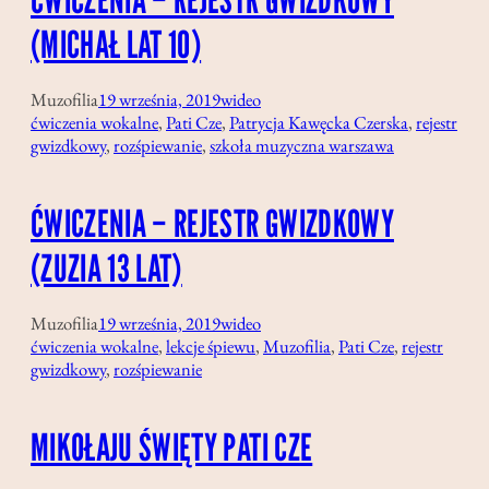
(MICHAŁ LAT 10)
Muzofilia
19 września, 2019
wideo
ćwiczenia wokalne
, 
Pati Cze
, 
Patrycja Kawęcka Czerska
, 
rejestr
gwizdkowy
, 
rozśpiewanie
, 
szkoła muzyczna warszawa
ĆWICZENIA – REJESTR GWIZDKOWY
(ZUZIA 13 LAT)
Muzofilia
19 września, 2019
wideo
ćwiczenia wokalne
, 
lekcje śpiewu
, 
Muzofilia
, 
Pati Cze
, 
rejestr
gwizdkowy
, 
rozśpiewanie
MIKOŁAJU ŚWIĘTY PATI CZE