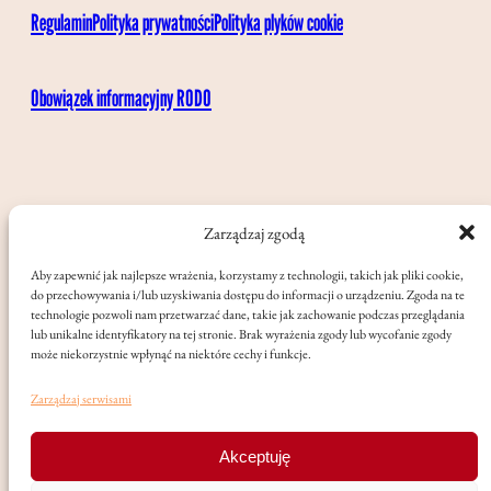
Regulamin
Polityka prywatności
Polityka plyków cookie
Obowiązek informacyjny RODO
Zarządzaj zgodą
Aby zapewnić jak najlepsze wrażenia, korzystamy z technologii, takich jak pliki cookie,
do przechowywania i/lub uzyskiwania dostępu do informacji o urządzeniu. Zgoda na te
technologie pozwoli nam przetwarzać dane, takie jak zachowanie podczas przeglądania
lub unikalne identyfikatory na tej stronie. Brak wyrażenia zgody lub wycofanie zgody
może niekorzystnie wpłynąć na niektóre cechy i funkcje.
Zarządzaj serwisami
Akceptuję