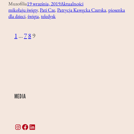
Muzofilia
19 września, 2019
Aktualności
mikołaju święty
, 
Pati Cze
, 
Patrycja Kawęcka Czerska
, 
piosenka
dla dzieci
, 
święta
, 
teledysk
1
…
7
8
9
MEDIA
Instagram
Facebook
LinkedIn