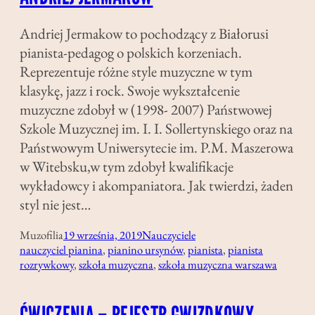
Andriej Jermakow to pochodzący z Białorusi
pianista-pedagog o polskich korzeniach.
Reprezentuje różne style muzyczne w tym
klasykę, jazz i rock. Swoje wykształcenie
muzyczne zdobył w (1998- 2007) Państwowej
Szkole Muzycznej im. I. I. Sollertynskiego oraz na
Państwowym Uniwersytecie im. P.M. Maszerowa
w Witebsku,w tym zdobył kwalifikacje
wykładowcy i akompaniatora. Jak twierdzi, żaden
styl nie jest…
Muzofilia
19 września, 2019
Nauczyciele
nauczyciel pianina
, 
pianino ursynów
, 
pianista
, 
pianista
rozrywkowy
, 
szkoła muzyczna
, 
szkoła muzyczna warszawa
ĆWICZENIA – REJESTR GWIZDKOWY