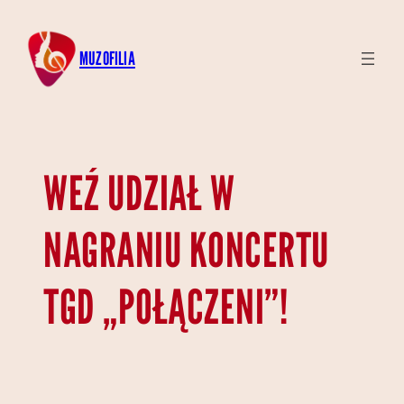
Przejdź
do
MUZOFILIA
treści
WEŹ UDZIAŁ W
NAGRANIU KONCERTU
TGD „POŁĄCZENI”!