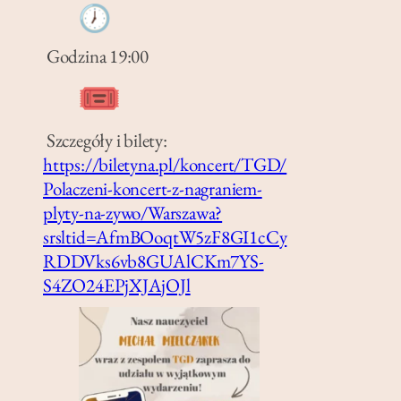
Godzina 19:00
Szczegóły i bilety:
https://biletyna.pl/koncert/TGD/
Polaczeni-koncert-z-nagraniem-
plyty-na-zywo/Warszawa?
srsltid=AfmBOoqtW5zF8GI1cCy
RDDVks6vb8GUAlCKm7YS-
S4ZO24EPjXJAjOJl